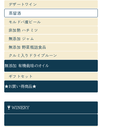
デザートワイン
蒸留酒
モルドバ産ビール
非加熱 ハチミツ
無添加 ジャム
無添加 野菜瓶詰食品
クルミ入りドライプルーン
無添加 有機栽培のオイル
ギフトセット
★お買い得商品★
WINERY