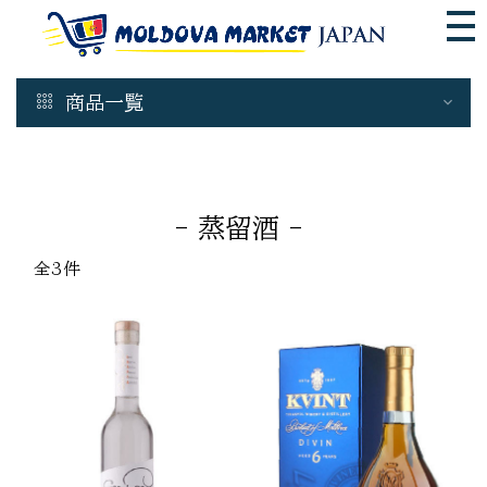
商品一覧
Wine & Spirits
白ワイン
- 蒸留酒 -
ロゼワイン
赤ワイン
全3件
モルドバ スパークリングワイン
デザートワイン
蒸留酒
ビール モルドバ 産
瓶詰商品
非加熱 はちみつ