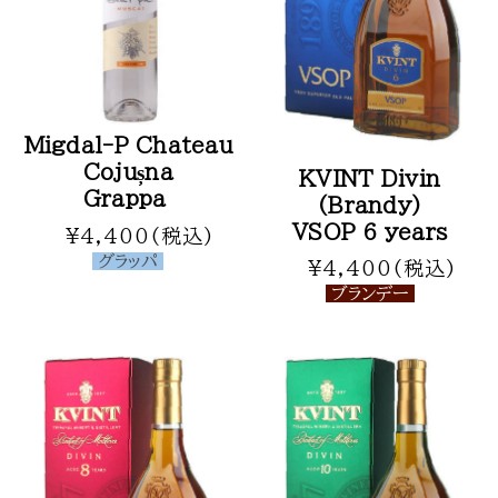
無添加 ジャム
無添加 野菜瓶詰食品
オーガニックオイル
オリジナルギフト
Migdal-P Chateau
ワインギフト
Cojușna
KVINT Divin
ワインギフト（セット）
Grappa
(Brandy)
蜂蜜 ギフトセット
VSOP 6 years
¥4,400(税込)
ジャム ギフトセット
グラッパ
¥4,400(税込)
オーガニックオイル ギフトセット
ブランデー
母の日 ギフトセット
その他
★お買い得商品★
チルド便