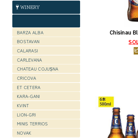
WINERY
Chisinau B
BARZA ALBA
BOSTAVAN
SO
CALARASI
CARLEVANA
CHATEAU COJUȘNA
CRICOVA
ET CETERA
KARA-GANI
KVINT
LION-GRI
MINIS TERRIOS
NOVAK