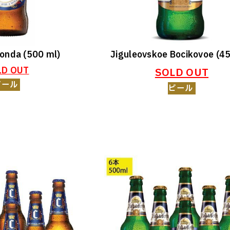
londa (500 ml)
Jiguleovskoe Bocikovoe (4
LD OUT
SOLD OUT
ビール
ビール