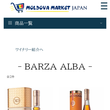
商品一覧
Wine & Spirits
白ワイン
ワイナリー紹介へ
ロゼワイン
赤ワイン
- BARZA ALBA -
モルドバ スパークリングワイン
デザートワイン
全2件
蒸留酒
ビール モルドバ 産
瓶詰商品
非加熱 はちみつ