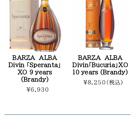
無添加 ジャム
無添加 野菜瓶詰食品
オーガニックオイル
オリジナルギフト
ワインギフト
ワインギフト（セット）
BARZA ALBA
BARZA ALBA
蜂蜜 ギフトセット
Divin 「Speranta」
Divin「Bucuria」XO
ジャム ギフトセット
XO 9 years
10 years (Brandy)
オーガニックオイル ギフトセット
(Brandy)
¥8,250（税込)
母の日 ギフトセット
¥6,930
その他
★お買い得商品★
チルド便