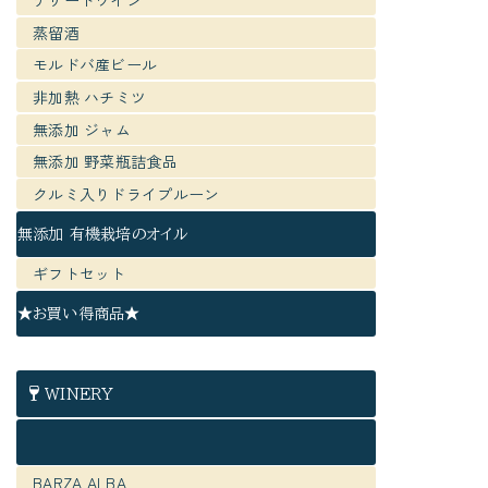
デザートワイン
蒸留酒
モルドバ産ビール
非加熱 ハチミツ
無添加 ジャム
無添加 野菜瓶詰食品
クルミ入りドライプルーン
無添加 有機栽培のオイル
ギフトセット
★お買い得商品★
WINERY
BARZA ALBA