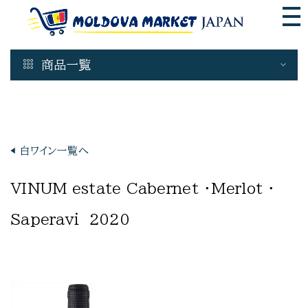
商品一覧
Wine & Spirits
白ワイン
ロゼワイン
◀︎ 白ワイン一覧へ
◀︎ VINUM estate ワイン一覧へ
赤ワイン
モルドバ スパークリングワイン
VINUM estate Cabernet ・Merlot ・
デザートワイン
Saperavi 2020
蒸留酒
ビール モルドバ 産
瓶詰商品
非加熱 はちみつ