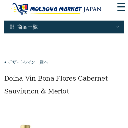
商品一覧
Wine & Spirits
白ワイン
ロゼワイン
◀︎ デザートワイン一覧へ
◀︎ Doina Vin ワイン一覧へ
赤ワイン
モルドバ スパークリングワイン
Doina Vin Bona Flores Cabernet
デザートワイン
Sauvignon & Merlot
蒸留酒
ビール モルドバ 産
瓶詰商品
非加熱 はちみつ